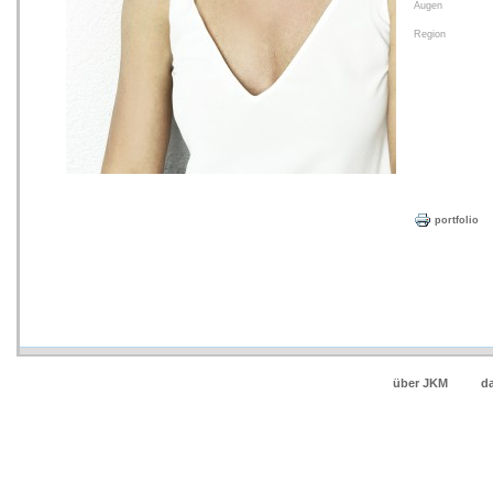
Augen
Region
portfolio
über JKM
d