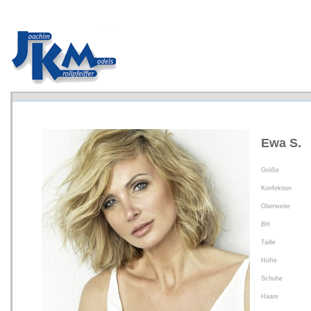
Ewa S.
Größe
Konfektion
Oberweite
BH
Taille
Hüfte
Schuhe
Haare